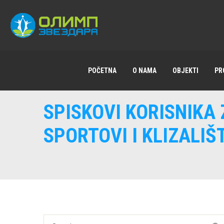
POČETNA
O NAMA
OBJEKTI
PR
SPISKOVI KORISNIKA 
SPORTOVI I KLIZALIŠ