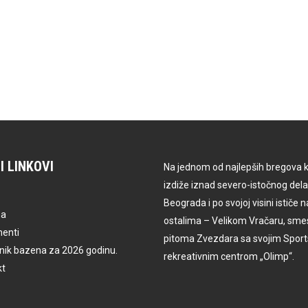
I LINKOVI
Na jednom od najlepših bregova k
izdiže iznad severo-istočnog dela
Beograda i po svojoj visini ističe 
ma
ostalima – Velikom Vračaru, smes
enti
pitoma Zvezdara sa svojim Sport
ik bazena za 2026 godinu.
rekreativnim centrom „Olimp“.
kt