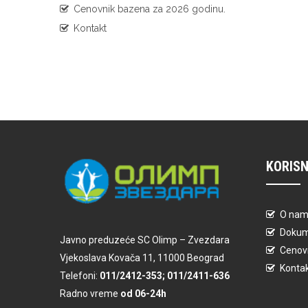
Cenovnik bazena za 2026 godinu.
Kontakt
KORISN
O na
Dokum
Javno preduzeće SC Olimp – Zvezdara
Cenovn
Vjekoslava Kovača 11, 11000 Beograd
Konta
Telefoni:
011/2412-353; 011/2411-636
Radno vreme
od 06-24h