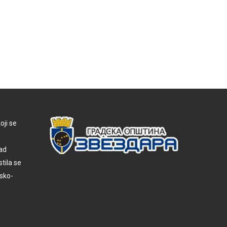
oji se
nad
tila se
sko-