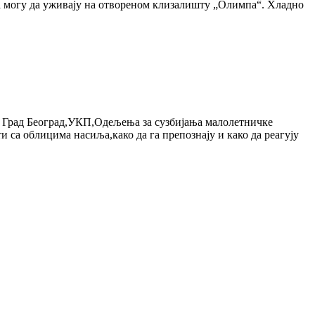
ања могу да уживају на отвореном клизалишту „Олимпа“. Хладно
а Град Београд,УКП,Одељења за сузбијања малолетничке
са облицима насиља,како да га препознају и како да реагују