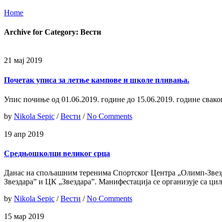
Home
Archive for Category: Вести
21 мај 2019
Почетак уписа за летње кампове и школе пливања.
Упис почиње од 01.06.2019. године до 15.06.2019. године сва
by
Nikola Sepic
/
Вести
/
No Comments
19 апр 2019
Средњошколци великог срца
Данас на спољашним теренима Спортског Центра „Олимп-Звезд
Звездара” и ЦК „Звездара”. Манифестација се организује с
by
Nikola Sepic
/
Вести
/
No Comments
15 мар 2019