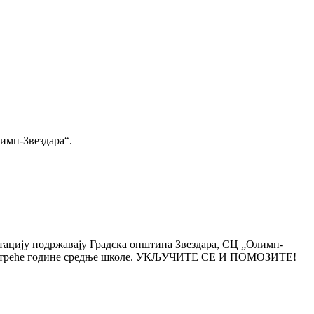
имп-Звездара“.
ацију подржавају Градска општина Звездара, СЦ „Олимп-
еника треће године средње школе. УКЉУЧИТЕ СЕ И ПОМОЗИТЕ!