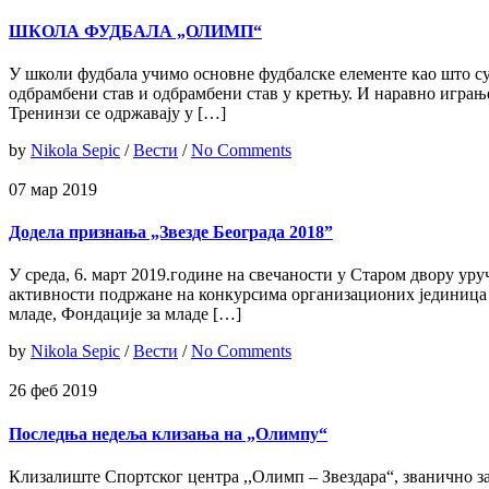
ШКОЛА ФУДБАЛА „ОЛИМП“
У школи фудбала учимо основне фудбалске елементе као што с
одбрамбени став и одбрамбени став у кретњу. И наравно играње
Тренинзи се одржавају у […]
by
Nikola Sepic
/
Вести
/
No Comments
07 мар 2019
Додела признања „Звезде Београда 2018”
У среда, 6. март 2019.године на свечаности у Старом двору уруч
активности подржане на конкурсима организационих јединица Г
младе, Фондације за младе […]
by
Nikola Sepic
/
Вести
/
No Comments
26 феб 2019
Последња недеља клизања на „Олимпу“
Клизалиште Спортског центра ,,Олимп – Звездара“, званично з