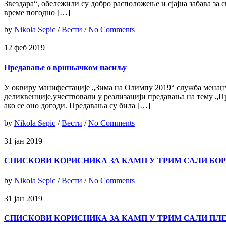
Звездара“, обележили су добро расположење и сјајна забава за
време погодно […]
by
Nikola Sepic
/
Вести
/
No Comments
12 феб 2019
Предавање о вршњачком насиљу
У оквиру манифестације „Зима на Олимпу 2019“ служба менаџ
деликвенције,учествовали у реализацији предавања на тему „П
ако се оно догоди. Предавања су била […]
by
Nikola Sepic
/
Вести
/
No Comments
31 јан 2019
СПИСКОВИ КОРИСНИКА ЗА КАМП У ТРИМ САЛИ БО
by
Nikola Sepic
/
Вести
/
No Comments
31 јан 2019
СПИСКОВИ КОРИСНИКА ЗА КАМП У ТРИМ САЛИ ПЛЕ