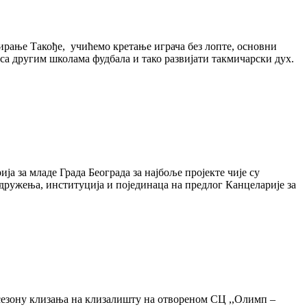
ирање Такође, учићемо кретање играча без лопте, основни
са другим школама фудбала и тако развијати такмичарски дух.
ја за младе Града Београда за најбоље пројекте чије су
дружења, институција и појединаца на предлог Канцеларије за
 сезону клизања на клизалишту на отвореном СЦ ,,Олимп –