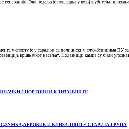
 све генерације. Ова недеља је последња у којој љубитељи клиз
мента у спорту је у сарадњи са полициским службеницима ПУ з
ревенција вршњачког насеља“. Полазници кампа су били упознати 
РИЛАЧКИ СПОРТОВИ И КЛИЗАЛИШТЕ
С,ЗУМБА,АЕРОБИК И КЛИЗАЛИШТЕ СТАРИЈА ГРУПА