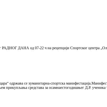
ког РАДНОГ ДАНА од 07-22 ч на рецепцији Спортског центра „Ол
ара“ одржава се хуманитарна-спортска манифестација.Манифест
а циљем прикупљања средстава за осамнаестогодишњег Д.Р. уч