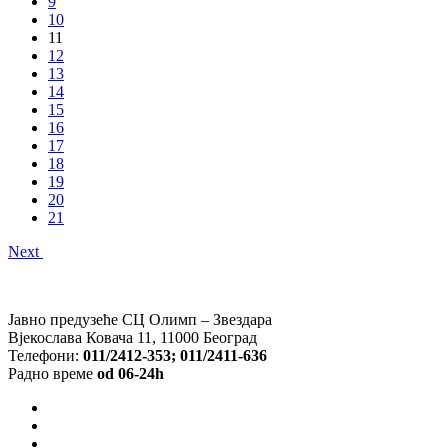
9
10
11
12
13
14
15
16
17
18
19
20
21
Next
Јавно предузеће СЦ Олимп – Звездара
Вјекослава Ковача 11, 11000 Београд
Телефони:
011/2412-353; 011/2411-636
Радно време
od 06-24h