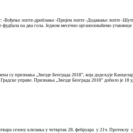
у: -Вођење лопте-дриблање -Пријем лопте -Додавање лопте -Шут
 фудбала на два гола. Једном месечно организоваћемо утакмице 
ена су признања „Звезде Београда 2018”, која додељује Канцелари
радске управе. Признања „Звезде Београда 2018” добило је 18 у
атвара сезону клизања у четвртак 28. фебруара у 21ч. Протеклу