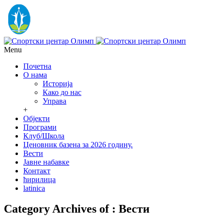
Menu
Почетна
О нама
Историја
Како до нас
Управа
+
Објекти
Програми
Клуб/Школа
Ценовник базена за 2026 годину.
Вести
Јавне набавке
Контакт
ћирилица
latinica
Category Archives of : Вести