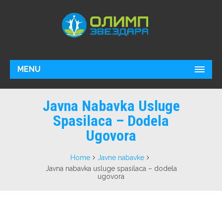
MENU
Javna Nabavka Usluge
Spasilaca – Dodela
Ugovora
Home
Javne nabavke
Javna nabavka usluge spasilaca – dodela
ugovora