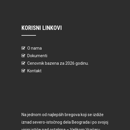
KORISNI LINKOVI
O nama
Dokumenti
Cenovnik bazena za 2026 godinu.
Kontakt
Na jednom od najlepših bregova koji se izdiže
iznad severo-istočnog dela Beograda i po svojoj
visini ističe nad ostalima – Velikom Vračaru,