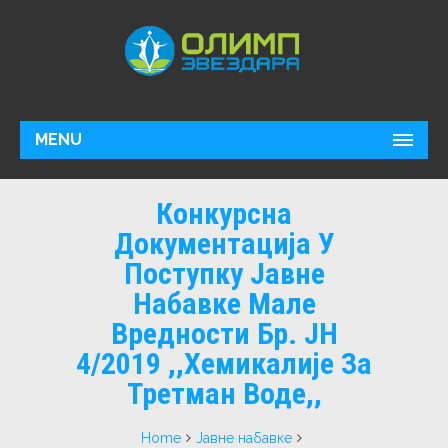
MENU
Конкурсна
Документација У
Поступку Јавне
Набавке Мале
Вредности Бр. ЈН
4/2019 ,,Хемикалије За
Третман Воде,,
Home
Јавне набавке