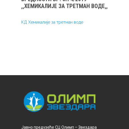
,,ХЕМИКАЛИЈЕ ЗА ТРЕТМАН ВОДЕ,,
КД Хемикалије за третман воде
Јавно предузеће СЦ Олимп – Звездара