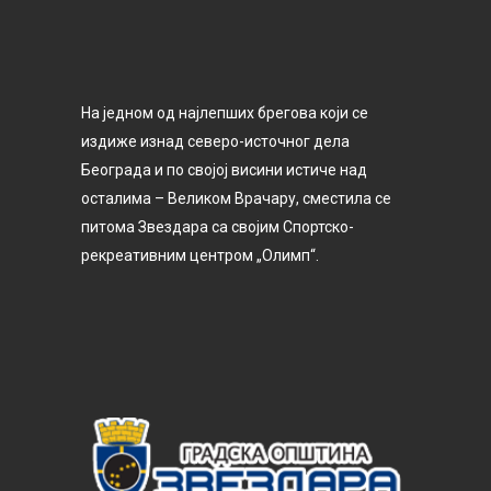
На једном од најлепших брегова који се
издиже изнад северо-источног дела
Београда и по својој висини истиче над
осталима – Великом Врачару, сместила се
питома Звездара са својим Спортско-
рекреативним центром „Олимп“.