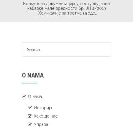
Конкурсна документација у поступку јавне
набавке мале вредности бр. ЈН 4/2019
,,Хемикалије за третман воде,,
O NAMA
О нама
Историја
Како до нас
Управа