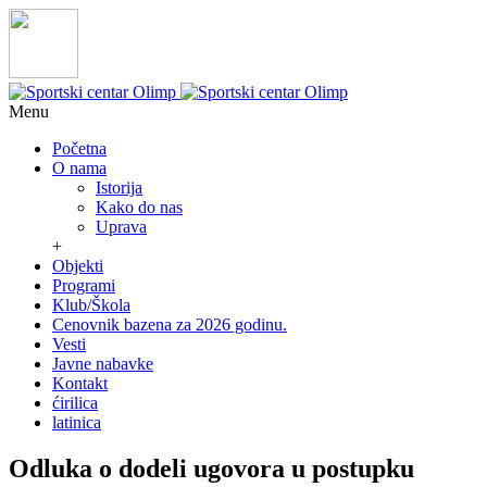
Menu
Početna
O nama
Istorija
Kako do nas
Uprava
+
Objekti
Programi
Klub/Škola
Cenovnik bazena za 2026 godinu.
Vesti
Javne nabavke
Kontakt
ćirilica
latinica
Odluka o dodeli ugovora u postupku