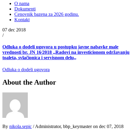
O nama
Dokumenti
Cenovnik bazena za 2026 godinu.
Kontakt
07 dec 2018
/
Odluka o dodeli ugovora u postupku javne nabavke male
vrednosti br. JN 16∕2018 ,,Radovi na investicionom održavanju
toaleta, svlačionica i servisnom delu,,
Odluka o dodeli ugovora
About the Author
By
nikola.sepic
/ Administrator, bbp_keymaster
on dec 07, 2018