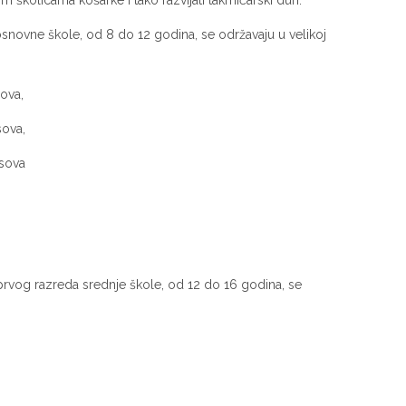
školicama košarke i tako razvijati takmičarski duh.
snovne škole, od 8 do 12 godina, se održavaju u velikoj
va,
va,
ova
rvog razreda srednje škole, od 12 do 16 godina, se