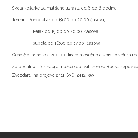
Škola košarke za mališane uzrasta od 6 do 8 godina.
Termini: Ponedeljak od 19:00 do 20:00 časova,
Petak od 19:00 do 20:00 časova,
subota od 16:00 do 17:00 časova.
Cena članarine je 2.200,00 dinara mesečno a upis se vrši na re
Za dodatne informacije možete pozvati trenera Boška Popovića 
Zvezdara“ na brojeve 2411-636, 2412-353.