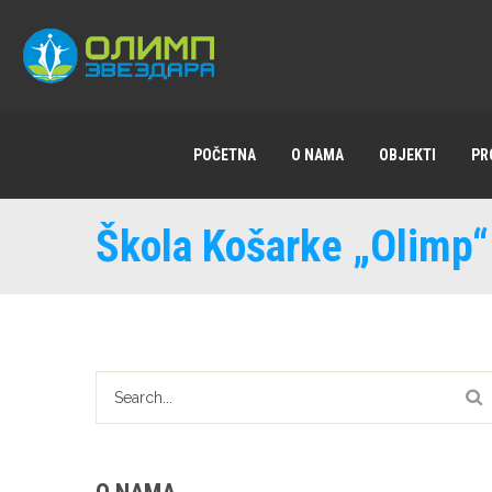
POČETNA
O NAMA
OBJEKTI
PR
Škola Košarke „Olimp“