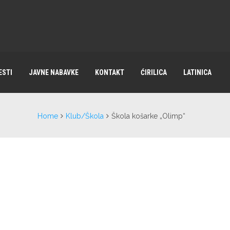
ESTI
JAVNE NABAVKE
KONTAKT
ĆIRILICA
LATINICA
Home
Klub/Škola
Škola košarke „Olimp“