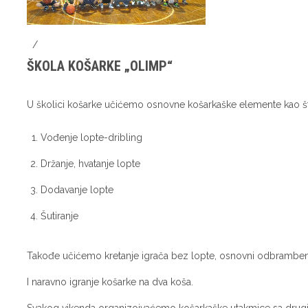
/
ŠKOLA KOŠARKE „OLIMP“
U školici košarke učićemo osnovne košarkaške elemente kao št
Vođenje lopte-dribling
Držanje, hvatanje lopte
Dodavanje lopte
Šutiranje
Takođe učićemo kretanje igrača bez lopte, osnovni odbrambeni 
I naravno igranje košarke na dva koša.