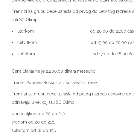
Svakog vikenda organizoivaćemo košarkaške utakmice sa drugim 
Treninzi za grupu dece uzrasta od prvog do četvrtog razreda o
sali SC Olimp:
utorkom od 20:00 do 21:00 časo
četvrtkom od 19:00 do 20:00 časo
subotom od 17:00 do 18:00 čas
Cena članarine je 2.200,00 dinara mesečno.
Trener: Popović Boško- viši košarkaški trener
Treninzi za grupu dece uzrasta od petog razreda osnovne do p
održavaju u velikoj sali SC Olimp:
ponedeljkom od 20 do 21č.
sredom od 20 do 21č.
subotom od 18 do 19č.