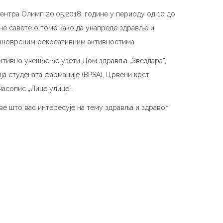
ентра Олимп 20.05.2018. године у периоду од 10 до
тне савете о томе како да унапреде здравље и
разноврсним рекреативним активностима.
активно учешће ће узети Дом здравља „Звездара“,
ја студената фармације (BPSA), Црвени крст
часопис „Лице улице“.
ве што вас интересује на тему здравља и здравог