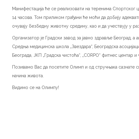
Манифестација ће се реализовати на теренима Спортског ц
14 часова. Том приликом грађани ће моћи да добију адеква
очувају безбедну животну средину, као и да учествују у 
Организатор је Градски завод за јавно здравље Београд, а 
Средња медицинска школа „Звездара“, Београдска асоцијаци
Београда, ЈКП „Градска чистоћа“, „CORPO“ фитнес центар и 
Позивамо Вас да посетите Олимп и од стручњака сазнате с
начина живота.
Видимо се на Олимпу!