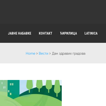
И
ЈАВНЕ НАБАВКЕ
КОНТАКТ
ЋИРИЛИЦА
LATINICA
Home
Вести
Дан здравих градова