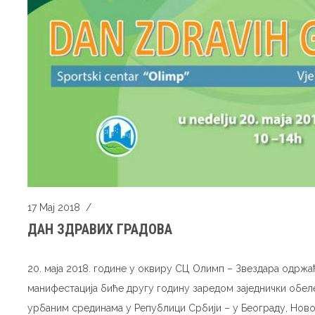
17 Мај 2018
/
ДАН ЗДРАВИХ ГРАДОВА
20. маја 2018. године у оквиру СЦ Олимп – Звездара одржа
манифестација биће другу годину заредом заједнички обел
урбаним срединама у Републици Србији – у Београду, Ново