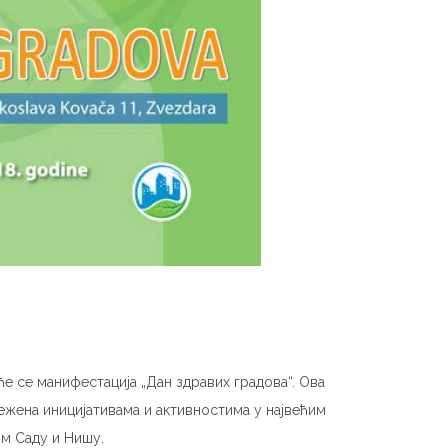
ће се манифестација „Дан здравих градова“. Ова
ежена иницијативама и активностима у највећим
м Саду и Нишу.