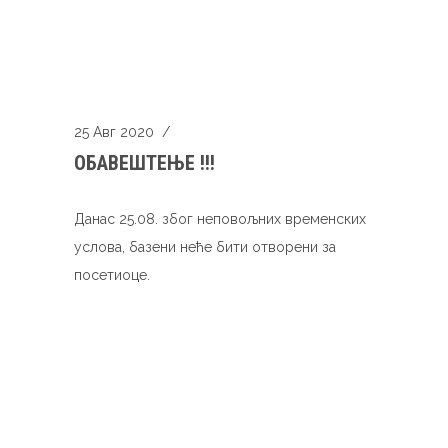
25 Авг 2020
/
ОБАВЕШТЕЊЕ !!!
Данас 25.08. због неповољних временских
услова, базени неће бити отворени за
посетиоце.