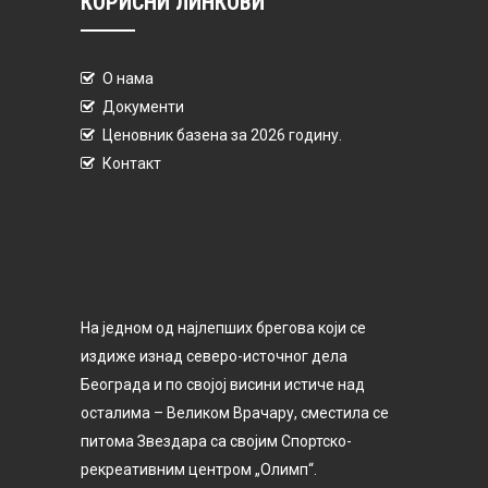
КОРИСНИ ЛИНКОВИ
О нама
Документи
Ценовник базена за 2026 годину.
Контакт
На једном од најлепших брегова који се
издиже изнад северо-источног дела
Београда и по својој висини истиче над
осталима – Великом Врачару, сместила се
питома Звездара са својим Спортско-
рекреативним центром „Олимп“.