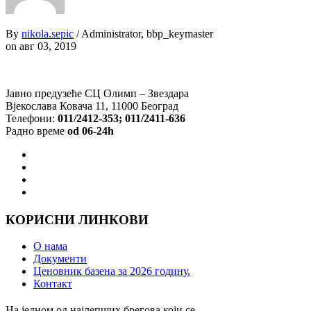
By
nikola.sepic
/ Administrator, bbp_keymaster
on авг 03, 2019
Јавно предузеће СЦ Олимп – Звездара
Вјекослава Ковача 11, 11000 Београд
Телефони:
011/2412-353; 011/2411-636
Радно време
od 06-24h
КОРИСНИ ЛИНКОВИ
О нама
Документи
Ценовник базена за 2026 годину.
Контакт
На једном од најлепших брегова који се