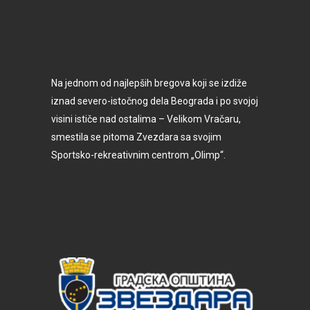
Na jednom od najlepših bregova koji se izdiže
iznad severo-istočnog dela Beograda i po svojoj
visini ističe nad ostalima – Velikom Vračaru,
smestila se pitoma Zvezdara sa svojim
Sportsko-rekreativnim centrom „Olimp“.