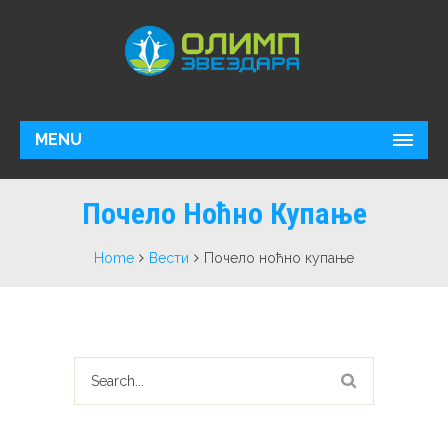
MENU
Почело Ноћно Купање
Home
Вести
Почело ноћно купање