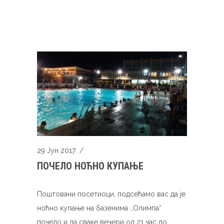
29 Јун 2017
/
ПОЧЕЛО НОЋНО КУПАЊЕ
Поштовани посетиоци, подсећамо вас да је
ноћно купање на базенима ,,Олимпа“
почело и да сваке вечери од 21 час до