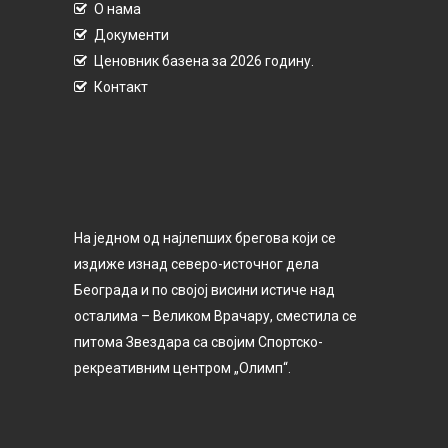
О нама
Документи
Ценовник базена за 2026 годину.
Контакт
На једном од најлепших брегова који се
издиже изнад северо-источног дела
Београда и по својој висини истиче над
осталима – Великом Врачару, сместила се
питома Звездара са својим Спортско-
рекреативним центром „Олимп“.