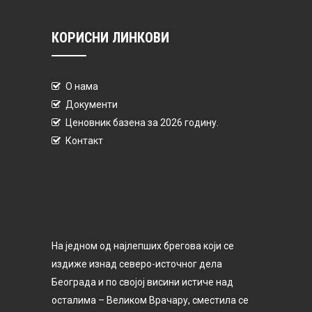
КОРИСНИ ЛИНКОВИ
О нама
Документи
Ценовник базена за 2026 годину.
Контакт
На једном од најлепших брегова који се
издиже изнад северо-источног дела
Београда и по својој висини истиче над
осталима – Великом Врачару, сместила се