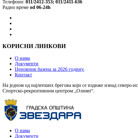
Телефони:
011/2412-353; 011/2411-636
Радно време
od 06-24h
КОРИСНИ ЛИНКОВИ
О нама
Документи
Ценовник базена за 2026 годину.
Контакт
На једном од најлепших брегова који се издиже изнад северо-ис
Спортско-рекреативним центром „Олимп“.
О нама
Документи