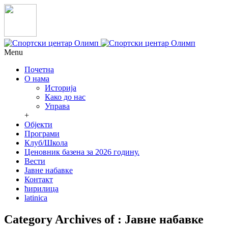
Menu
Почетна
О нама
Историја
Како до нас
Управа
+
Објекти
Програми
Клуб/Школа
Ценовник базена за 2026 годину.
Вести
Јавне набавке
Контакт
ћирилица
latinica
Category Archives of : Јавне набавке