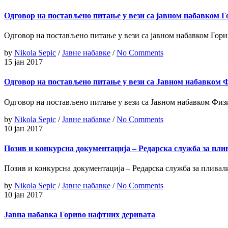
Одговор на постављено питање у вези са јавном набавком 
Одговор на постављено питање у вези са јавном набавком Гор
by
Nikola Sepic
/
Јавне набавке
/
No Comments
15 јан 2017
Одговор на постављено питање у вези са Јавном набавком 
Одговор на постављено питање у вези са Јавном набавком Физ
by
Nikola Sepic
/
Јавне набавке
/
No Comments
10 јан 2017
Позив и конкурсна документација – Редарска служба за пл
Позив и конкурсна документација – Редарска служба за плива
by
Nikola Sepic
/
Јавне набавке
/
No Comments
10 јан 2017
Јавна набавка Гориво нафтних деривата