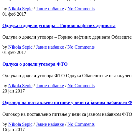
by
Nikola Sepic
/
Јавне набавке
/
No Comments
01 феб 2017
Одлука о додели уговора – Гориво нафтних деривата
Одлука о додели уговора – Гориво нафтних деривата Обавешт
by
Nikola Sepic
/
Јавне набавке
/
No Comments
01 феб 2017
Одлука о додели уговора ФТО
Одлука о додели уговора ФТО Одлука Обавештење о закључен
by
Nikola Sepic
/
Јавне набавке
/
No Comments
20 јан 2017
Одговор на постављено питање у вези са јавном набавком 
Одговор на постављено питање у вези са јавном набавком ФТ
by
Nikola Sepic
/
Јавне набавке
/
No Comments
16 јан 2017