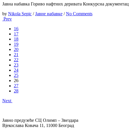
Јавна набавка Гориво нафтних деривата Конкурсна документац
by
Nikola Sepic
/
Јавне набавке
/
No Comments
Prev
16
17
18
19
20
21
22
23
24
25
26
27
28
Next
Јавно предузеће СЦ Олимп – Звездара
Вјекослава Ковача 11, 11000 Београд