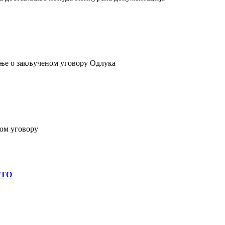
ење о закљученом уговору Одлука
ом уговору
ФТО
О