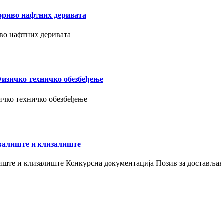
Гориво нафтних деривата
иво нафтних деривата
Физичко техничко обезбеђење
ичко техничко обезбеђење
ивалиште и клизалиште
лиште и клизалиште Конкурсна документација Позив за доставља