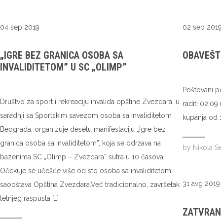
04 sep 2019
02 sep 201
„IGRE BEZ GRANICA OSOBA SA
OBAVEŠTE
INVALIDITETOM” U SC „OLIMP”
Poštovani p
Društvo za sport i rekreaciju invalida opštine Zvezdara, u
raditi 02.0
saradnji sa Sportskim savezom osoba sa invaliditetom
kupanja od 
Beograda, organizuje desetu manifestaciju „Igre bez
granica osoba sa invaliditetom”, koja se održava na
by
Nikola S
bazenima SC „Olimp – Zvezdara” sutra u 10 časova.
Očekuje se učešće više od sto osoba sa invaliditetom,
31 avg 2019
saopštava Opština Zvezdara.Već tradicionalno, završetak
letnjeg raspusta […]
ZATVRAN