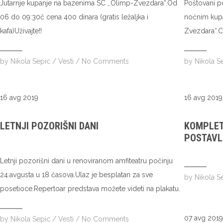
Jutarnje kupanje na bazenima SC ,,Olimp-Zvezdara“.Od
Poštovani p
06 do 09:30č cena 400 dinara (gratis ležaljka i
noćnim kup
kafa)Uživajte!!
Zvezdara“.Ce
by
Nikola Sepic
/
Vesti
/
No Comments
by
Nikola S
16 avg 2019
16 avg 2019
LETNJI POZORIŠNI DANI
KOMPLET
POSTAVL
Letnji pozorišni dani u renoviranom amfiteatru počinju
24.avgusta u 18 časova.Ulaz je besplatan za sve
by
Nikola S
posetioce.Repertoar predstava možete videti na plakatu.
07 avg 2019
by
Nikola Sepic
/
Vesti
/
No Comments