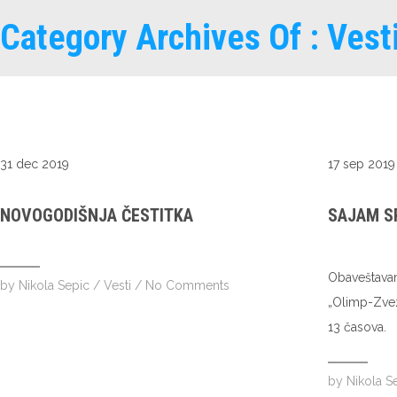
Category Archives Of : Vest
31 dec 2019
17 sep 2019
NOVOGODIŠNJA ČESTITKA
SAJAM SP
Obaveštavam
by
Nikola Sepic
/
Vesti
/
No Comments
„Olimp-Zvez
13 časova.
by
Nikola S