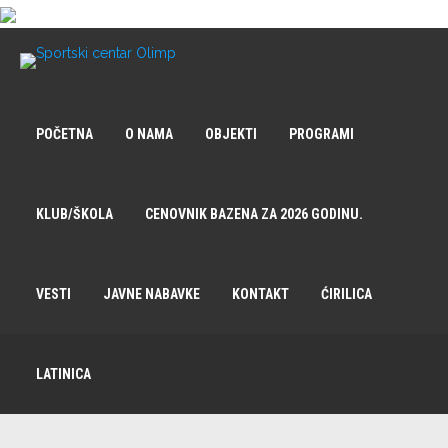
POČETNA
O NAMA
OBJEKTI
PROGRAMI
KLUB/ŠKOLA
CENOVNIK BAZENA ZA 2026 GODINU.
VESTI
JAVNE NABAVKE
KONTAKT
ĆIRILICA
LATINICA