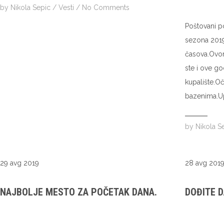
by
Nikola Sepic
/
Vesti
/
No Comments
Poštovani p
sezona 2019
časova.Ovom
ste i ove go
kupalište.O
bazenima.Up
by
Nikola S
29 avg 2019
28 avg 201
NAJBOLJE MESTO ZA POČETAK DANA.
DOĐITE D