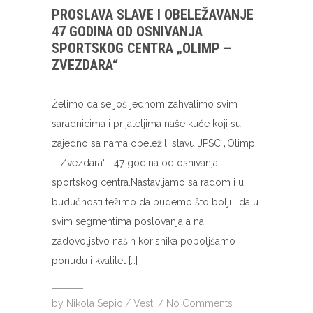
PROSLAVA SLAVE I OBELEŽAVANJE
47 GODINA OD OSNIVANJA
SPORTSKOG CENTRA „OLIMP –
ZVEZDARA“
Želimo da se još jednom zahvalimo svim
saradnicima i prijateljima naše kuće koji su
zajedno sa nama obeležili slavu JPSC „Olimp
– Zvezdara“ i 47 godina od osnivanja
sportskog centra.Nastavljamo sa radom i u
budućnosti težimo da budemo što bolji i da u
svim segmentima poslovanja a na
zadovoljstvo naših korisnika poboljšamo
ponudu i kvalitet […]
by
Nikola Sepic
/
Vesti
/
No Comments