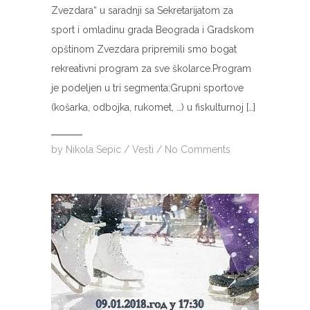
Zvezdara“ u saradnji sa Sekretarijatom za
sport i omladinu grada Beograda i Gradskom
opštinom Zvezdara pripremili smo bogat
rekreativni program za sve školarce.Program
je podeljen u tri segmenta:Grupni sportove
(košarka, odbojka, rukomet, …) u fiskulturnoj […]
by
Nikola Sepic
/
Vesti
/
No Comments