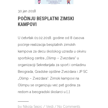
30 jan 2018
POČINJU BESPLATNI ZIMSKI
KAMPOVI
U četvrtak 01.02.2018. godine od 8 časova
počinje realizacija besplatnih zimskih
kampova za decu školskog uzrasta u okviru
sportskog centra „Olimp – Zvezdara“ u
organizaciji Sekretarijata za sport i omladinu
Beograda, Gradske opštine Zvezdara i JP SC
„Olimp – Zvezdara“. Zimski kampovi na
Olimpu se organizuju već pet godina za
redom a beogradski školarci u […]
by
Nikola Sepic
/
Vesti
/
No Comments