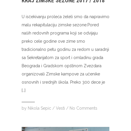
KRAJ ZIMSKE SEZONE 2017 / 2018
U isčekivanju proleća želeli smo da napravimo
malu rekapitulaciju zimske sezone.Pored
naših redovnih programa koji se odvijaju
preko cele godine ove zime smo
tradicionalno petu godinu za redom u saradnji
sa Sekretarijatom za sport i omladinu grada
Beograda i Gradskom opštinom Zvezdara
organizovali Zimske kampove za učenike
osnovnih i srednjih škola. Preko 300 dece je
[…]
by
Nikola Sepic
/
Vesti
/
No Comments