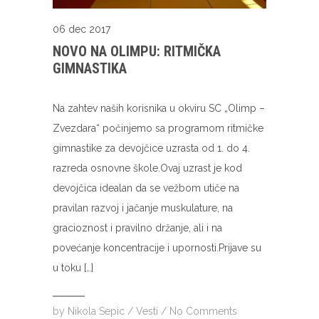
06 dec 2017
NOVO NA OLIMPU: RITMIČKA
GIMNASTIKA
Na zahtev naših korisnika u okviru SC „Olimp –
Zvezdara“ počinjemo sa programom ritmičke
gimnastike za devojčice uzrasta od 1. do 4.
razreda osnovne škole.Ovaj uzrast je kod
devojčica idealan da se vežbom utiče na
pravilan razvoj i jačanje muskulature, na
gracioznost i pravilno držanje, ali i na
povećanje koncentracije i upornosti.Prijave su
u toku […]
by
Nikola Sepic
/
Vesti
/
No Comments