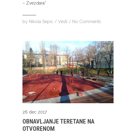
– Zvezdara“
by
Nikola Sepic
/
Vesti
/
No Comments
26 dec 2017
OBNAVLJANJE TERETANE NA
OTVORENOM