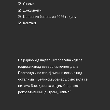
О нама
Документи
Ценовник базена за 2026 годину.
Контакт
На једном од најлепших брегова који се
издиже изнад северо-источног дела
Београда и по својој висини истиче над
осталима – Великом Врачару, сместила се
питома Звездара са својим Спортско-
рекреативним центром „Олимп“.