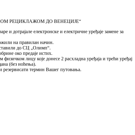
ИМПИЈСКОМ РЕЦИКЛАЖОМ ДО ВЕНЕЦИЈЕ“
аре и дотрајале електронске и електричне уређаје замене за
ложили на правилан начин.
доставили до СЦ „Олимп“.
обрине око предаје истих.
 физичком лицу које донесе 2 расхладна уређаја и трећи уређај
ана (без ноћења).
“ и резервисати термин Вашег путовања.