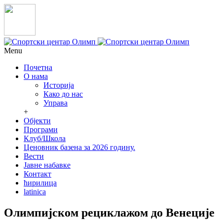
Menu
Почетна
О нама
Историја
Како до нас
Управа
+
Објекти
Програми
Клуб/Школа
Ценовник базена за 2026 годину.
Вести
Јавне набавке
Контакт
ћирилица
latinica
Олимпијском рециклажом до Венеције