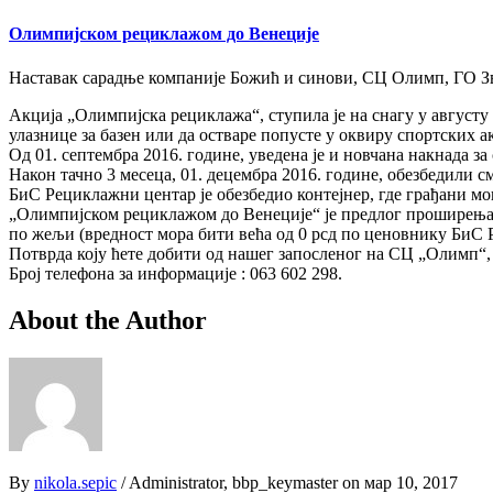
Олимпијском рециклажом до Венеције
Наставак сарадње компаније Божић и синови, СЦ Олимп,
Акција „Олимпијска рециклажа“, ступила је на снагу у августу 
улазнице за базен или да остваре попусте у оквиру спортских
Од 01. септембра 2016. године, уведена је и новчана накнада з
Након тачно 3 месеца, 01. децембра 2016. године, обезбедили 
БиС Рециклажни центар је обезбедио контејнер, где грађани могу
„Олимпијском рециклажом до Венеције“ је предлог проширења ак
по жељи (вредност мора бити већа од 0 рсд по ценовнику БиС Р
Потврда коју ћете добити од нашег запосленог на СЦ „Олимп“, 
Број телефона за информације : 063 602 298.
About the Author
By
nikola.sepic
/ Administrator, bbp_keymaster
on мар 10, 2017