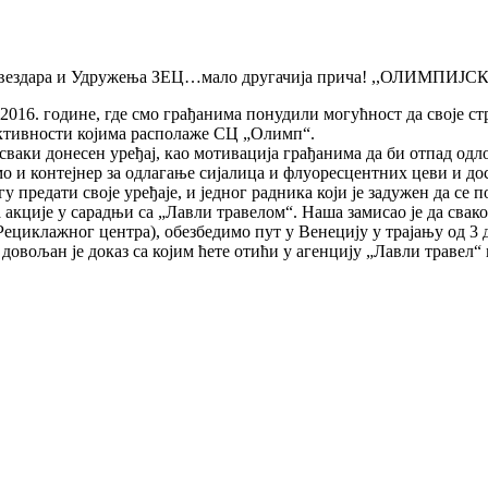
 ГО Звездара и Удружења ЗЕЦ…мало другачија прича! ,,ОЛ
2016. године, где смо грађанима понудили могућност да своје стр
 активности којима располаже СЦ „Олимп“.
а сваки донесен уређај, као мотивација грађанима да би отпад од
смо и контејнер за одлагање сијалица и флуоресцентних цеви и 
 предати своје уређаје, и једног радника који је задужен да се п
ције у сарадњи са „Лавли травелом“. Наша замисао је да сваком
ециклажног центра), обезбедимо пут у Венецију у трајању од 3 д
довољан је доказ са којим ћете отићи у агенцију „Лавли травел