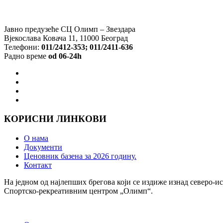
Јавно предузеће СЦ Олимп – Звездара
Вјекослава Ковача 11, 11000 Београд
Телефони:
011/2412-353; 011/2411-636
Радно време
od 06-24h
КОРИСНИ ЛИНКОВИ
О нама
Документи
Ценовник базена за 2026 годину.
Контакт
На једном од најлепших брегова који се издиже изнад северо-ис
Спортско-рекреативним центром „Олимп“.