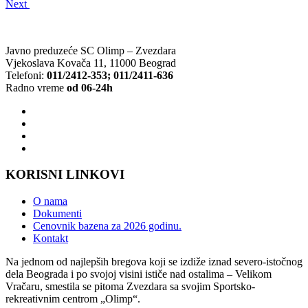
Next
Javno preduzeće SC Olimp – Zvezdara
Vjekoslava Kovača 11, 11000 Beograd
Telefoni:
011/2412-353; 011/2411-636
Radno vreme
od 06-24h
KORISNI LINKOVI
O nama
Dokumenti
Cenovnik bazena za 2026 godinu.
Kontakt
Na jednom od najlepših bregova koji se izdiže iznad severo-istočnog
dela Beograda i po svojoj visini ističe nad ostalima – Velikom
Vračaru, smestila se pitoma Zvezdara sa svojim Sportsko-
rekreativnim centrom „Olimp“.