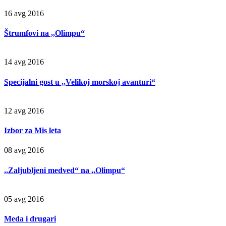
16 avg 2016
Štrumfovi na ,,Olimpu“
14 avg 2016
Specijalni gost u ,,Velikoj morskoj avanturi“
12 avg 2016
Izbor za Mis leta
08 avg 2016
,,Zaljubljeni medved“ na ,,Olimpu“
05 avg 2016
Meda i drugari