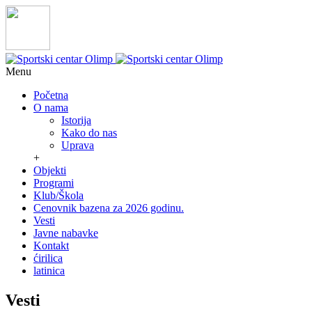
Menu
Početna
O nama
Istorija
Kako do nas
Uprava
+
Objekti
Programi
Klub/Škola
Cenovnik bazena za 2026 godinu.
Vesti
Javne nabavke
Kontakt
ćirilica
latinica
Vesti