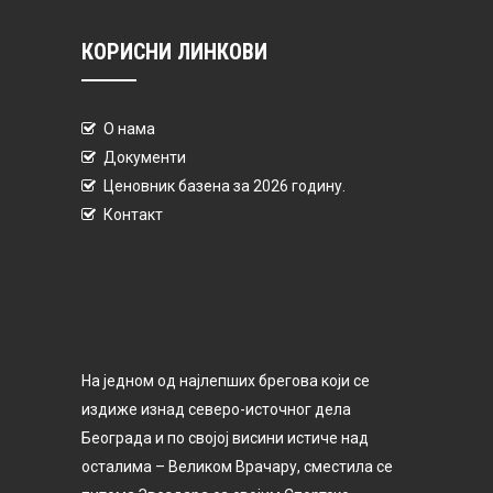
КОРИСНИ ЛИНКОВИ
О нама
Документи
Ценовник базена за 2026 годину.
Контакт
На једном од најлепших брегова који се
издиже изнад северо-источног дела
Београда и по својој висини истиче над
осталима – Великом Врачару, сместила се