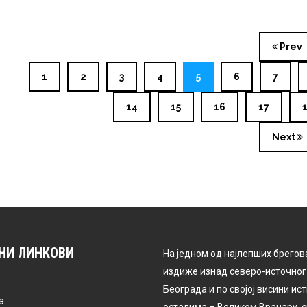
Prev
1
2
3
4
5
6
7
14
15
16
17
Next
НИ ЛИНКОВИ
На једном од најлепших брегова
издиже изнад северо-источног
Београда и по својој висини ис
а