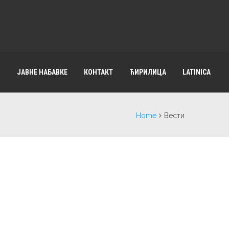
И
ЈАВНЕ НАБАВКЕ
КОНТАКТ
ЋИРИЛИЦА
LATINICA
Home
Вести