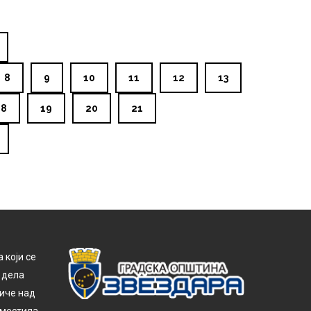
8
9
10
11
12
13
18
19
20
21
 који се
 дела
тиче над