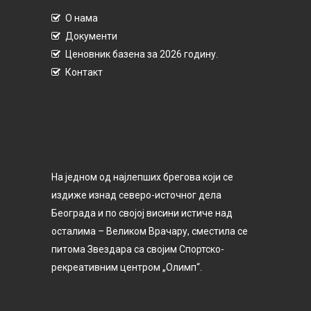
О нама
Документи
Ценовник базена за 2026 годину.
Контакт
На једном од најлепших брегова који се
издиже изнад северо-источног дела
Београда и по својој висини истиче над
осталима – Великом Врачару, сместила се
питома Звездара са својим Спортско-
рекреативним центром „Олимп“.