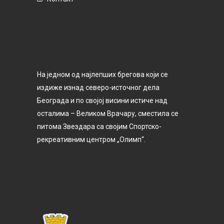
На једном од најлепших брегова који се
издиже изнад северо-источног дела
Београда и по својој висини истиче над
осталима – Великом Врачару, сместила се
питома Звездара са својим Спортско-
рекреативним центром „Олимп“.