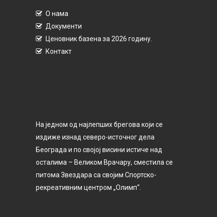
О нама
Документи
Ценовник базена за 2026 годину.
Контакт
На једном од најлепших брегова који се
издиже изнад северо-источног дела
Београда и по својој висини истиче над
осталима – Великом Врачару, сместила се
питома Звездара са својим Спортско-
рекреативним центром „Олимп“.