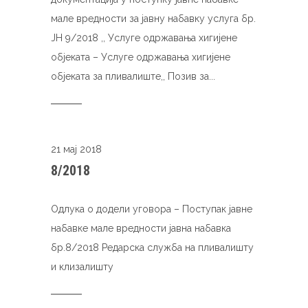
мале вредности за јавну набавку услуга бр.
ЈН 9/2018 ,, Услуге одржавања хигијене
објеката – Услуге одржавања хигијене
објеката за пливалиште,, Позив за...
21 мај 2018
8/2018
Одлука о додели уговора – Поступак јавне
набавке мале вредности јавна набавка
бр.8/2018 Редарска служба на пливалишту
и клизалишту