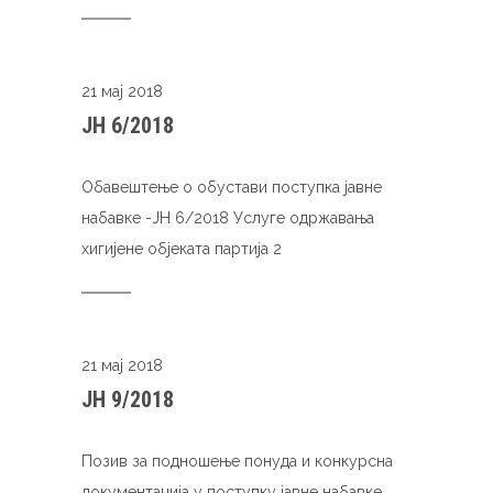
21 мај 2018
ЈН 6/2018
Обавештење о обустави поступка јавне
набавке -ЈН 6/2018 Услуге одржавања
хигијене објеката партија 2
21 мај 2018
ЈН 9/2018
Позив за подношење понуда и конкурсна
документација у поступку јавне набавке