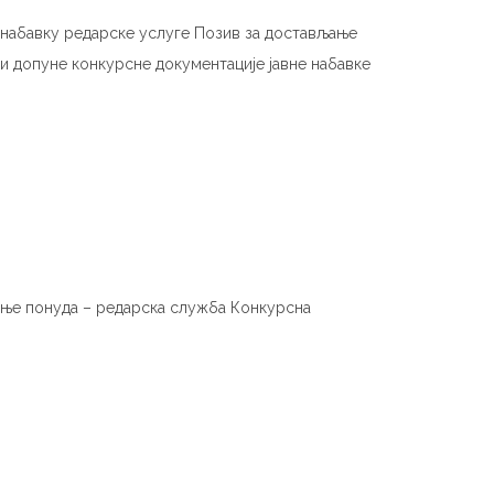
у набавку редарске услуге Позив за достављање
 допуне конкурсне документације јавне набавке
ење понуда – редарска служба Конкурсна