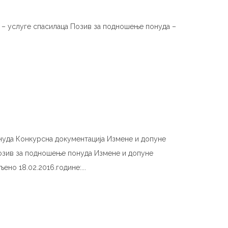
а – услуге спасилаца Позив за подношење понуда –
нуда Конкурсна документација Измене и допуне
Позив за подношење понуда Измене и допуне
но 18.02.2016.године:...