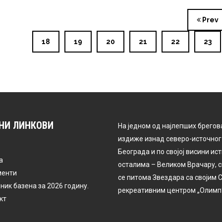
Prev
18
19
20
21
22
23
НИ ЛИНКОВИ
На једном од најлепших брегова
издиже изнад северо-источног
Београда и по својој висини ис
а
осталима – Великом Врачару, 
менти
се питома Звездара са својим 
ник базена за 2026 годину.
рекреативним центром „Олимп“
кт