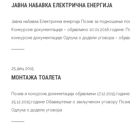
ЈАВНА НАБАВКА ЕЛЕКТРИЧНА ЕНЕРГИЈА
Јавна набавка Електрична енергија Позив за подношење по
Конкурсне документације – објављено 10.01.2016.године: 
конкурсне документације Одлука о додели уговора – објавље
25 дец 2015
МОНТАЖА ТОАЛЕТА
Позив и конурсна докмнетација објављени 17.12.2015.годин
25.12.2015.године Обавештење о закљученом уговору Пози
Одлука о додели уговора