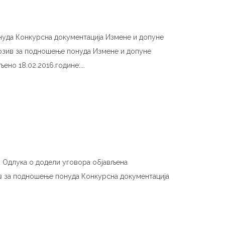
нуда Конкурсна документација Измене и допуне
Позив за подношење понуда Измене и допуне
но 18.02.2016.године:...
е, Одлука о додели уговора објављена
в за подношење понуда Конкурсна документација