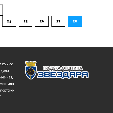
24
25
26
27
28
 који се
 дела
тиче над
сместила
Спортско-
.